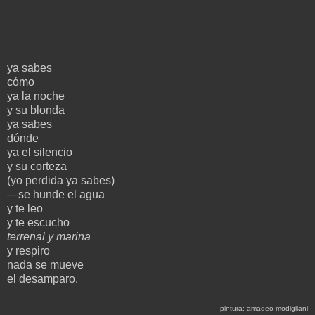
ya sabes
cómo
ya la noche
y su blonda
ya sabes
dónde
ya el silencio
y su corteza
(yo perdida ya sabes)
—se hunde el agua
y te leo
y te escucho
terrenal y marina
y respiro
nada se mueve
el desamparo.
pintura: amadeo modigliani