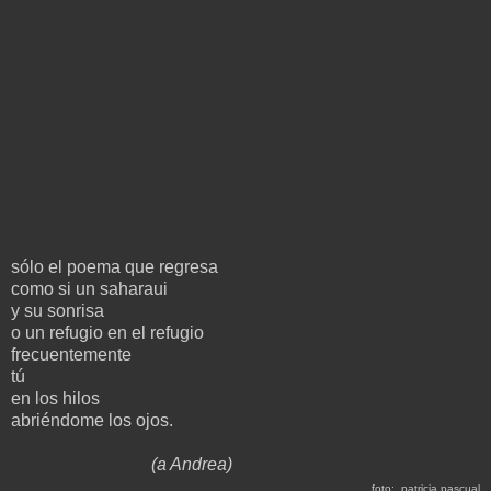
sólo el poema que regresa
como si un saharaui
y su sonrisa
o un refugio en el refugio
frecuentemente
tú
en los hilos
abriéndome los ojos.
(
a Andrea)
foto: patricia pascual